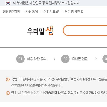
이 누리집은 대한민국 공식 전자정부 누리집입니다.
집필 참여하기
사전 통계
어휘 지도
작은 창 사전
이용 약관 동의
휴대폰 인증
01
02
0
국립국어원에서 제공하는 국어사전(‘우리말샘’, ‘표준국어대사전’) 누리집은 통
전’의 회원 서비스를 이용하실 수 있습니다.
만 14세 미만인 회원은 보호자(법정대리인)의 동의를 받은 후에 가입하여 주시