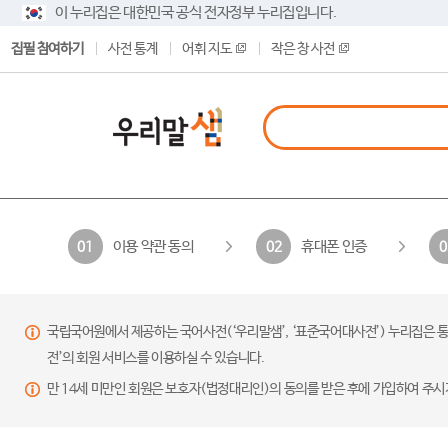
이 누리집은 대한민국 공식 전자정부 누리집입니다.
집필 참여하기
사전 통계
어휘 지도
작은 창 사전
이용 약관 동의
휴대폰 인증
01
02
0
국립국어원에서 제공하는 국어사전(‘우리말샘’, ‘표준국어대사전’) 누리집은 통
전’의 회원 서비스를 이용하실 수 있습니다.
만 14세 미만인 회원은 보호자(법정대리인)의 동의를 받은 후에 가입하여 주시