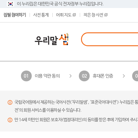
이 누리집은 대한민국 공식 전자정부 누리집입니다.
집필 참여하기
사전 통계
어휘 지도
작은 창 사전
이용 약관 동의
휴대폰 인증
01
02
0
국립국어원에서 제공하는 국어사전(‘우리말샘’, ‘표준국어대사전’) 누리집은 통
전’의 회원 서비스를 이용하실 수 있습니다.
만 14세 미만인 회원은 보호자(법정대리인)의 동의를 받은 후에 가입하여 주시