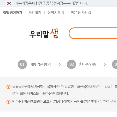
이 누리집은 대한민국 공식 전자정부 누리집입니다.
집필 참여하기
사전 통계
어휘 지도
작은 창 사전
이용 약관 동의
휴대폰 인증
01
02
0
국립국어원에서 제공하는 국어사전(‘우리말샘’, ‘표준국어대사전’) 누리집은 통
전’의 회원 서비스를 이용하실 수 있습니다.
만 14세 미만인 회원은 보호자(법정대리인)의 동의를 받은 후에 가입하여 주시