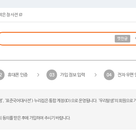
작은 창 사전
옛한글
휴대폰 인증
가입 정보 입력
전자 우편 
2
03
04
 ‘표준국어대사전’) 누리집은 통합 계정(ID)으로 운영됩니다. ‘우리말샘’의 회원으로 
의 동의를 받은 후에 가입하여 주시기 바랍니다.