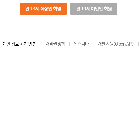
만 14세 이상인 회원
만 14세 미만인 회원
개인 정보 처리 방침
저작권 정책
알립니다
개발 지원(Open API)