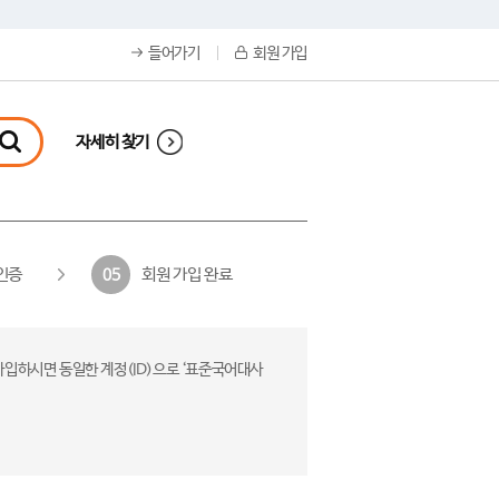
들어가기
회원 가입
자세히 찾기
인증
회원 가입 완료
05
가입하시면 동일한 계정(ID)으로 ‘표준국어대사