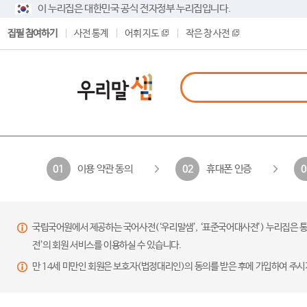
이 누리집은 대한민국 공식 전자정부 누리집입니다.
집필 참여하기
사전 통계
어휘 지도
작은 창 사전
이용 약관 동의
휴대폰 인증
01
02
0
국립국어원에서 제공하는 국어사전(‘우리말샘’, ‘표준국어대사전’) 누리집은 통
전’의 회원 서비스를 이용하실 수 있습니다.
만 14세 미만인 회원은 보호자(법정대리인)의 동의를 받은 후에 가입하여 주시