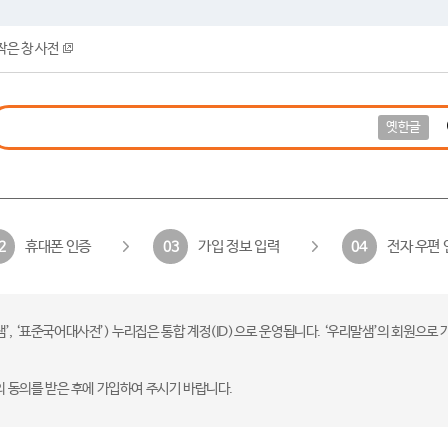
작은 창 사전
옛한글
휴대폰 인증
가입 정보 입력
전자 우편 
2
03
04
 ‘표준국어대사전’) 누리집은 통합 계정(ID)으로 운영됩니다. ‘우리말샘’의 회원으로 
의 동의를 받은 후에 가입하여 주시기 바랍니다.