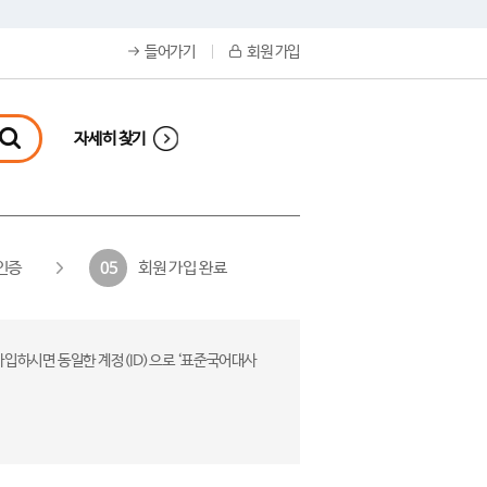
들어가기
회원 가입
자세히 찾기
인증
회원 가입 완료
05
가입하시면 동일한 계정(ID)으로 ‘표준국어대사