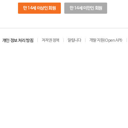
만 14세 이상인 회원
만 14세 미만인 회원
개인 정보 처리 방침
저작권 정책
알립니다
개발 지원(Open API)