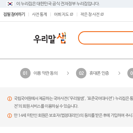
이 누리집은 대한민국 공식 전자정부 누리집입니다.
집필 참여하기
사전 통계
어휘 지도
작은 창 사전
이용 약관 동의
휴대폰 인증
01
02
0
국립국어원에서 제공하는 국어사전(‘우리말샘’, ‘표준국어대사전’) 누리집은 통
전’의 회원 서비스를 이용하실 수 있습니다.
만 14세 미만인 회원은 보호자(법정대리인)의 동의를 받은 후에 가입하여 주시