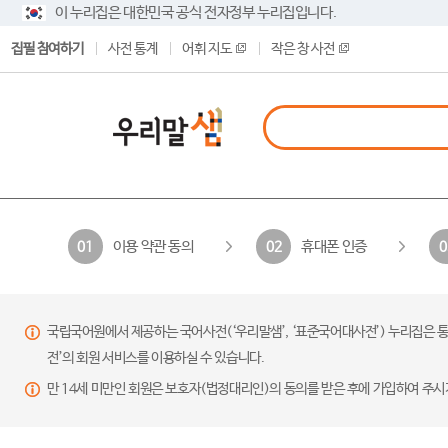
이 누리집은 대한민국 공식 전자정부 누리집입니다.
집필 참여하기
사전 통계
어휘 지도
작은 창 사전
이용 약관 동의
휴대폰 인증
01
02
0
국립국어원에서 제공하는 국어사전(‘우리말샘’, ‘표준국어대사전’) 누리집은 통
전’의 회원 서비스를 이용하실 수 있습니다.
만 14세 미만인 회원은 보호자(법정대리인)의 동의를 받은 후에 가입하여 주시