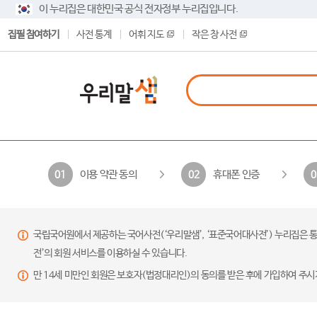
이 누리집은 대한민국 공식 전자정부 누리집입니다.
집필 참여하기
사전 통계
어휘 지도
작은 창 사전
이용 약관 동의
휴대폰 인증
01
02
0
국립국어원에서 제공하는 국어사전(‘우리말샘’, ‘표준국어대사전’) 누리집은 통
전’의 회원 서비스를 이용하실 수 있습니다.
만 14세 미만인 회원은 보호자(법정대리인)의 동의를 받은 후에 가입하여 주시