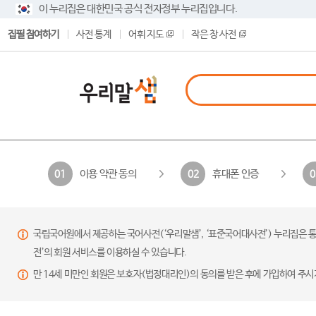
이 누리집은 대한민국 공식 전자정부 누리집입니다.
집필 참여하기
사전 통계
어휘 지도
작은 창 사전
이용 약관 동의
휴대폰 인증
01
02
0
국립국어원에서 제공하는 국어사전(‘우리말샘’, ‘표준국어대사전’) 누리집은 통
전’의 회원 서비스를 이용하실 수 있습니다.
만 14세 미만인 회원은 보호자(법정대리인)의 동의를 받은 후에 가입하여 주시