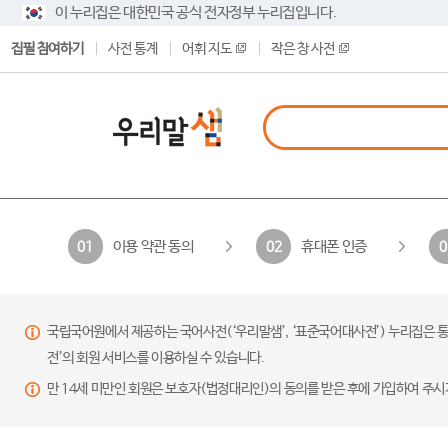
이 누리집은 대한민국 공식 전자정부 누리집입니다.
집필 참여하기
사전 통계
어휘 지도
작은 창 사전
이용 약관 동의
휴대폰 인증
01
02
0
국립국어원에서 제공하는 국어사전(‘우리말샘’, ‘표준국어대사전’) 누리집은 통
전’의 회원 서비스를 이용하실 수 있습니다.
만 14세 미만인 회원은 보호자(법정대리인)의 동의를 받은 후에 가입하여 주시