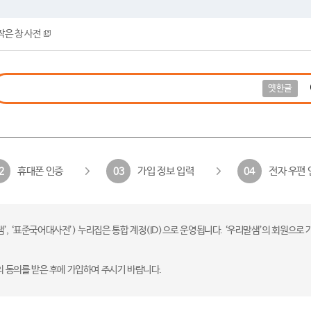
작은 창 사전
옛한글
휴대폰 인증
가입 정보 입력
전자 우편 
2
03
04
 ‘표준국어대사전’) 누리집은 통합 계정(ID)으로 운영됩니다. ‘우리말샘’의 회원으로 
의 동의를 받은 후에 가입하여 주시기 바랍니다.