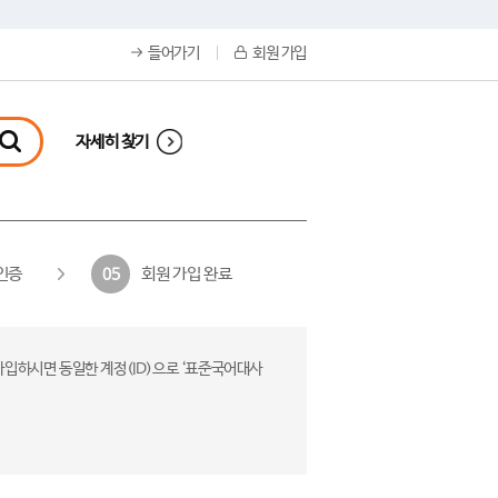
들어가기
회원 가입
자세히 찾기
인증
회원 가입 완료
05
가입하시면 동일한 계정(ID)으로 ‘표준국어대사