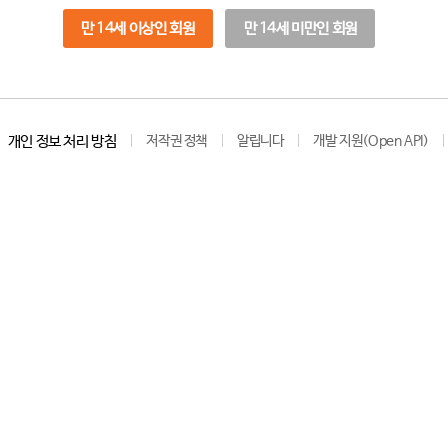
만 14세 이상인 회원
만 14세 미만인 회원
개인 정보 처리 방침
저작권 정책
알립니다
개발 지원(Open API)