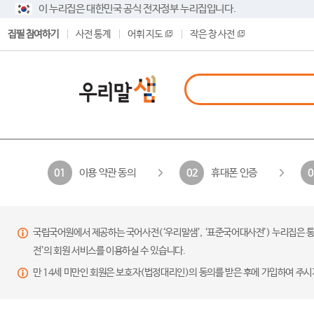
이 누리집은 대한민국 공식 전자정부 누리집입니다.
집필 참여하기
사전 통계
어휘 지도
작은 창 사전
이용 약관 동의
휴대폰 인증
01
02
0
국립국어원에서 제공하는 국어사전(‘우리말샘’, ‘표준국어대사전’) 누리집은 통
전’의 회원 서비스를 이용하실 수 있습니다.
만 14세 미만인 회원은 보호자(법정대리인)의 동의를 받은 후에 가입하여 주시