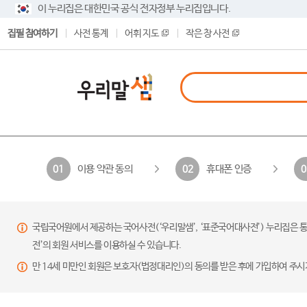
이 누리집은 대한민국 공식 전자정부 누리집입니다.
집필 참여하기
사전 통계
어휘 지도
작은 창 사전
이용 약관 동의
휴대폰 인증
01
02
0
국립국어원에서 제공하는 국어사전(‘우리말샘’, ‘표준국어대사전’) 누리집은 통
전’의 회원 서비스를 이용하실 수 있습니다.
만 14세 미만인 회원은 보호자(법정대리인)의 동의를 받은 후에 가입하여 주시