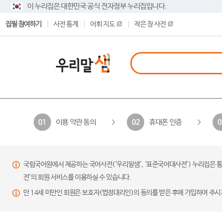
이 누리집은 대한민국 공식 전자정부 누리집입니다.
집필 참여하기
사전 통계
어휘 지도
작은 창 사전
이용 약관 동의
휴대폰 인증
01
02
0
국립국어원에서 제공하는 국어사전(‘우리말샘’, ‘표준국어대사전’) 누리집은 통
전’의 회원 서비스를 이용하실 수 있습니다.
만 14세 미만인 회원은 보호자(법정대리인)의 동의를 받은 후에 가입하여 주시