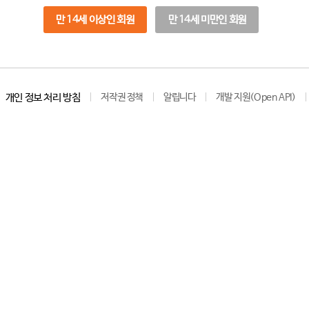
만 14세 이상인 회원
만 14세 미만인 회원
개인 정보 처리 방침
저작권 정책
알립니다
개발 지원(Open API)