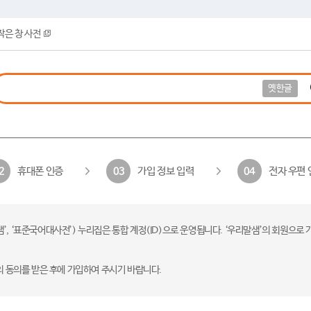
작은 창 사전
옛한글
휴대폰 인증
가입 정보 입력
전자 우편 
2
03
04
 ‘표준국어대사전’) 누리집은 통합 계정(ID)으로 운영됩니다. ‘우리말샘’의 회원으로 
의 동의를 받은 후에 가입하여 주시기 바랍니다.