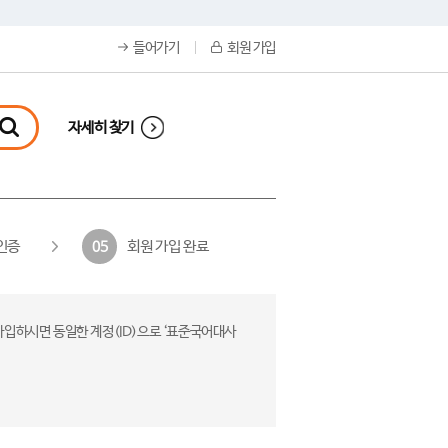
들어가기
회원 가입
자세히 찾기
인증
회원 가입 완료
05
가입하시면 동일한 계정(ID)으로 ‘표준국어대사