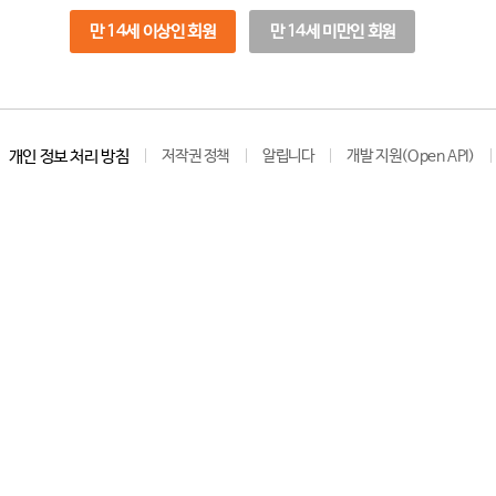
만 14세 이상인 회원
만 14세 미만인 회원
개인 정보 처리 방침
저작권 정책
알립니다
개발 지원(Open API)