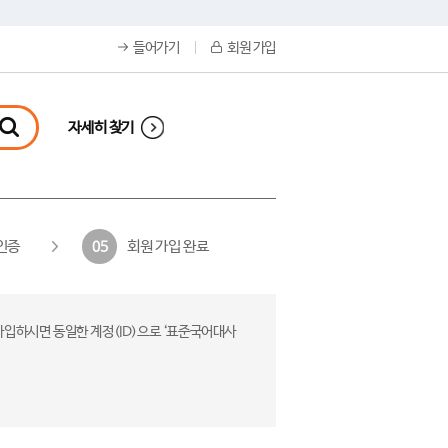
들어가기
회원 가입
자세히 찾기
인증
회원 가입 완료
05
가입하시면 동일한 계정(ID)으로 ‘표준국어대사