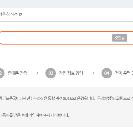
작은 창 사전
옛한글
휴대폰 인증
가입 정보 입력
전자 우편 
2
03
04
 ‘표준국어대사전’) 누리집은 통합 계정(ID)으로 운영됩니다. ‘우리말샘’의 회원으로 
의 동의를 받은 후에 가입하여 주시기 바랍니다.