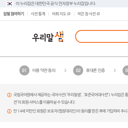
이 누리집은 대한민국 공식 전자정부 누리집입니다.
집필 참여하기
사전 통계
어휘 지도
작은 창 사전
이용 약관 동의
휴대폰 인증
01
02
0
국립국어원에서 제공하는 국어사전(‘우리말샘’, ‘표준국어대사전’) 누리집은 통
전’의 회원 서비스를 이용하실 수 있습니다.
만 14세 미만인 회원은 보호자(법정대리인)의 동의를 받은 후에 가입하여 주시