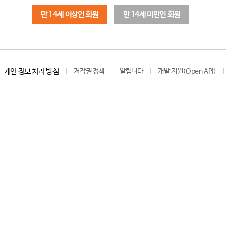
만 14세 이상인 회원
만 14세 미만인 회원
개인 정보 처리 방침
저작권 정책
알립니다
개발 지원(Open API)