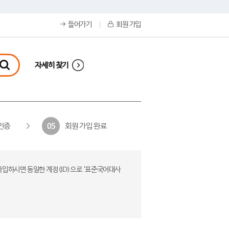
들어가기
회원 가입
자세히 찾기
인증
회원 가입 완료
05
가입하시면 동일한 계정(ID)으로 ‘표준국어대사