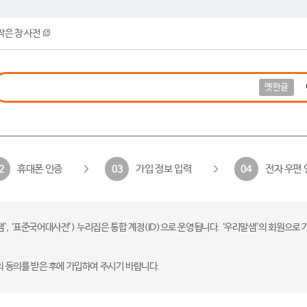
작은 창 사전
옛한글
휴대폰 인증
가입 정보 입력
전자 우편 
2
03
04
 ‘표준국어대사전’) 누리집은 통합 계정(ID)으로 운영됩니다. ‘우리말샘’의 회원으로 
의 동의를 받은 후에 가입하여 주시기 바랍니다.