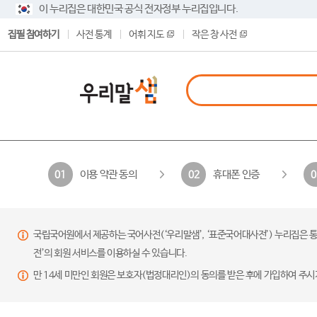
이 누리집은 대한민국 공식 전자정부 누리집입니다.
집필 참여하기
사전 통계
어휘 지도
작은 창 사전
이용 약관 동의
휴대폰 인증
01
02
0
국립국어원에서 제공하는 국어사전(‘우리말샘’, ‘표준국어대사전’) 누리집은 통
전’의 회원 서비스를 이용하실 수 있습니다.
만 14세 미만인 회원은 보호자(법정대리인)의 동의를 받은 후에 가입하여 주시