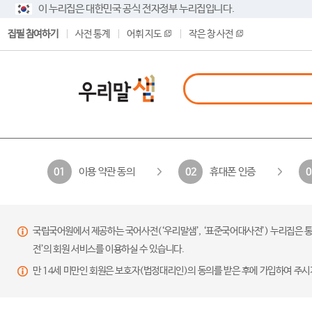
이 누리집은 대한민국 공식 전자정부 누리집입니다.
집필 참여하기
사전 통계
어휘 지도
작은 창 사전
이용 약관 동의
휴대폰 인증
01
02
0
국립국어원에서 제공하는 국어사전(‘우리말샘’, ‘표준국어대사전’) 누리집은 통
전’의 회원 서비스를 이용하실 수 있습니다.
만 14세 미만인 회원은 보호자(법정대리인)의 동의를 받은 후에 가입하여 주시