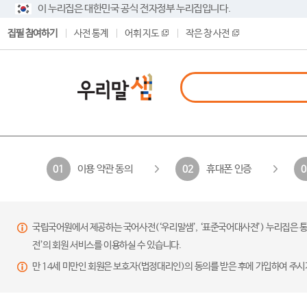
이 누리집은 대한민국 공식 전자정부 누리집입니다.
집필 참여하기
사전 통계
어휘 지도
작은 창 사전
이용 약관 동의
휴대폰 인증
01
02
0
국립국어원에서 제공하는 국어사전(‘우리말샘’, ‘표준국어대사전’) 누리집은 통
전’의 회원 서비스를 이용하실 수 있습니다.
만 14세 미만인 회원은 보호자(법정대리인)의 동의를 받은 후에 가입하여 주시