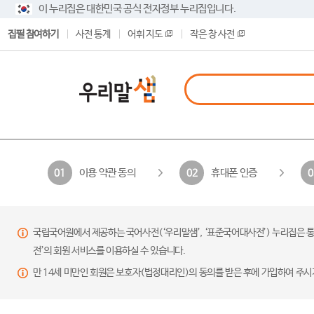
이 누리집은 대한민국 공식 전자정부 누리집입니다.
집필 참여하기
사전 통계
어휘 지도
작은 창 사전
이용 약관 동의
휴대폰 인증
01
02
0
국립국어원에서 제공하는 국어사전(‘우리말샘’, ‘표준국어대사전’) 누리집은 통
전’의 회원 서비스를 이용하실 수 있습니다.
만 14세 미만인 회원은 보호자(법정대리인)의 동의를 받은 후에 가입하여 주시