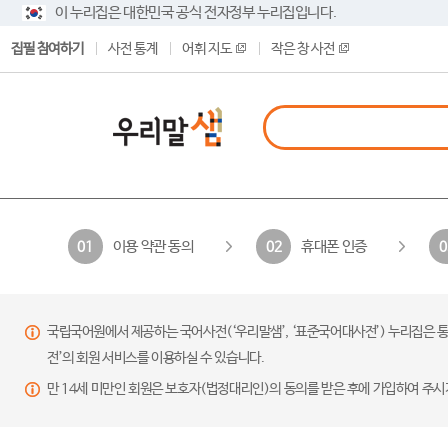
이 누리집은 대한민국 공식 전자정부 누리집입니다.
집필 참여하기
사전 통계
어휘 지도
작은 창 사전
이용 약관 동의
휴대폰 인증
01
02
0
국립국어원에서 제공하는 국어사전(‘우리말샘’, ‘표준국어대사전’) 누리집은 통
전’의 회원 서비스를 이용하실 수 있습니다.
만 14세 미만인 회원은 보호자(법정대리인)의 동의를 받은 후에 가입하여 주시