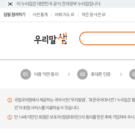
이 누리집은 대한민국 공식 전자정부 누리집입니다.
집필 참여하기
사전 통계
어휘 지도
작은 창 사전
이용 약관 동의
휴대폰 인증
01
02
0
국립국어원에서 제공하는 국어사전(‘우리말샘’, ‘표준국어대사전’) 누리집은 통
전’의 회원 서비스를 이용하실 수 있습니다.
만 14세 미만인 회원은 보호자(법정대리인)의 동의를 받은 후에 가입하여 주시