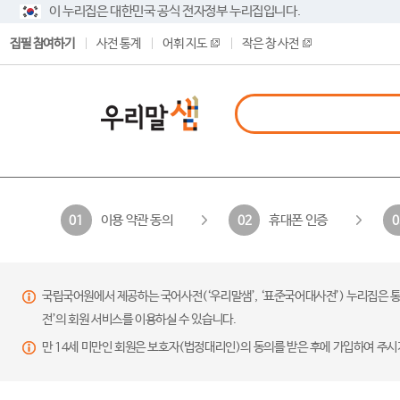
이 누리집은 대한민국 공식 전자정부 누리집입니다.
집필 참여하기
사전 통계
어휘 지도
작은 창 사전
이용 약관 동의
휴대폰 인증
01
02
0
국립국어원에서 제공하는 국어사전(‘우리말샘’, ‘표준국어대사전’) 누리집은 통
전’의 회원 서비스를 이용하실 수 있습니다.
만 14세 미만인 회원은 보호자(법정대리인)의 동의를 받은 후에 가입하여 주시