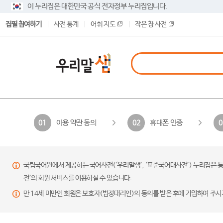
이 누리집은 대한민국 공식 전자정부 누리집입니다.
집필 참여하기
사전 통계
어휘 지도
작은 창 사전
이용 약관 동의
휴대폰 인증
01
02
0
국립국어원에서 제공하는 국어사전(‘우리말샘’, ‘표준국어대사전’) 누리집은 통
전’의 회원 서비스를 이용하실 수 있습니다.
만 14세 미만인 회원은 보호자(법정대리인)의 동의를 받은 후에 가입하여 주시