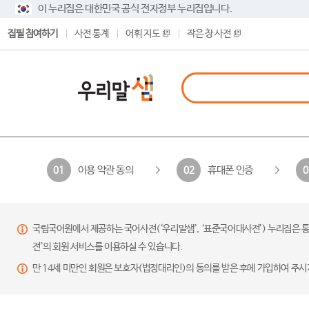
이 누리집은 대한민국 공식 전자정부 누리집입니다.
집필 참여하기
사전 통계
어휘 지도
작은 창 사전
이용 약관 동의
휴대폰 인증
01
02
0
국립국어원에서 제공하는 국어사전(‘우리말샘’, ‘표준국어대사전’) 누리집은 통
전’의 회원 서비스를 이용하실 수 있습니다.
만 14세 미만인 회원은 보호자(법정대리인)의 동의를 받은 후에 가입하여 주시