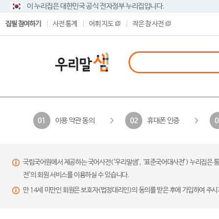
이 누리집은 대한민국 공식 전자정부 누리집입니다.
집필 참여하기
사전 통계
어휘 지도
작은 창 사전
이용 약관 동의
휴대폰 인증
01
02
0
국립국어원에서 제공하는 국어사전(‘우리말샘’, ‘표준국어대사전’) 누리집은 통
전’의 회원 서비스를 이용하실 수 있습니다.
만 14세 미만인 회원은 보호자(법정대리인)의 동의를 받은 후에 가입하여 주시