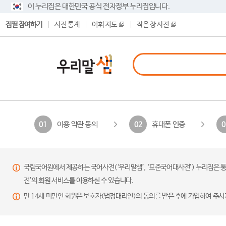
이 누리집은 대한민국 공식 전자정부 누리집입니다.
집필 참여하기
사전 통계
어휘 지도
작은 창 사전
이용 약관 동의
휴대폰 인증
01
02
0
국립국어원에서 제공하는 국어사전(‘우리말샘’, ‘표준국어대사전’) 누리집은 통
전’의 회원 서비스를 이용하실 수 있습니다.
만 14세 미만인 회원은 보호자(법정대리인)의 동의를 받은 후에 가입하여 주시