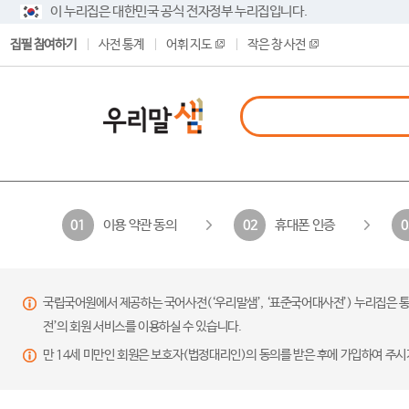
이 누리집은 대한민국 공식 전자정부 누리집입니다.
집필 참여하기
사전 통계
어휘 지도
작은 창 사전
이용 약관 동의
휴대폰 인증
01
02
0
국립국어원에서 제공하는 국어사전(‘우리말샘’, ‘표준국어대사전’) 누리집은 통
전’의 회원 서비스를 이용하실 수 있습니다.
만 14세 미만인 회원은 보호자(법정대리인)의 동의를 받은 후에 가입하여 주시