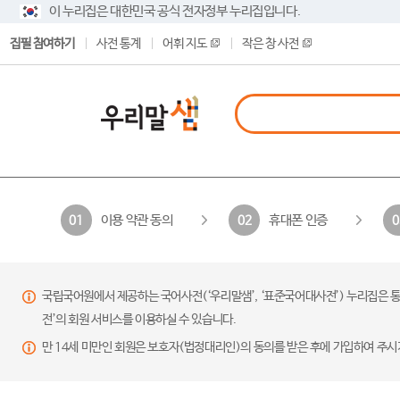
이 누리집은 대한민국 공식 전자정부 누리집입니다.
집필 참여하기
사전 통계
어휘 지도
작은 창 사전
이용 약관 동의
휴대폰 인증
01
02
0
국립국어원에서 제공하는 국어사전(‘우리말샘’, ‘표준국어대사전’) 누리집은 통
전’의 회원 서비스를 이용하실 수 있습니다.
만 14세 미만인 회원은 보호자(법정대리인)의 동의를 받은 후에 가입하여 주시