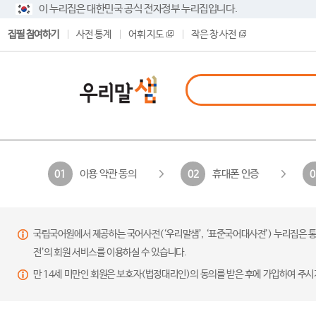
이 누리집은 대한민국 공식 전자정부 누리집입니다.
집필 참여하기
사전 통계
어휘 지도
작은 창 사전
이용 약관 동의
휴대폰 인증
01
02
0
국립국어원에서 제공하는 국어사전(‘우리말샘’, ‘표준국어대사전’) 누리집은 통
전’의 회원 서비스를 이용하실 수 있습니다.
만 14세 미만인 회원은 보호자(법정대리인)의 동의를 받은 후에 가입하여 주시