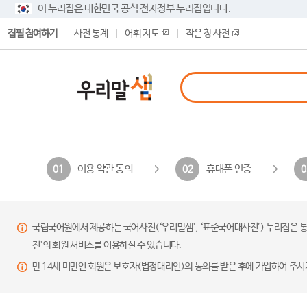
이 누리집은 대한민국 공식 전자정부 누리집입니다.
집필 참여하기
사전 통계
어휘 지도
작은 창 사전
이용 약관 동의
휴대폰 인증
01
02
0
국립국어원에서 제공하는 국어사전(‘우리말샘’, ‘표준국어대사전’) 누리집은 통
전’의 회원 서비스를 이용하실 수 있습니다.
만 14세 미만인 회원은 보호자(법정대리인)의 동의를 받은 후에 가입하여 주시