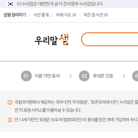
이 누리집은 대한민국 공식 전자정부 누리집입니다.
집필 참여하기
사전 통계
어휘 지도
작은 창 사전
이용 약관 동의
휴대폰 인증
01
02
0
국립국어원에서 제공하는 국어사전(‘우리말샘’, ‘표준국어대사전’) 누리집은 통
전’의 회원 서비스를 이용하실 수 있습니다.
만 14세 미만인 회원은 보호자(법정대리인)의 동의를 받은 후에 가입하여 주시