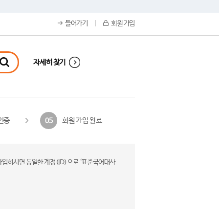
들어가기
회원 가입
자세히 찾기
인증
회원 가입 완료
05
가입하시면 동일한 계정(ID)으로 ‘표준국어대사