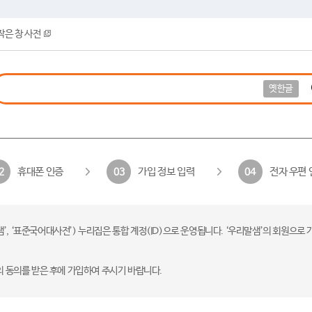
작은 창 사전
옛한글
휴대폰 인증
가입 정보 입력
전자 우편 
2
03
04
 ‘표준국어대사전’) 누리집은 통합 계정(ID)으로 운영됩니다. ‘우리말샘’의 회원으로 
의 동의를 받은 후에 가입하여 주시기 바랍니다.