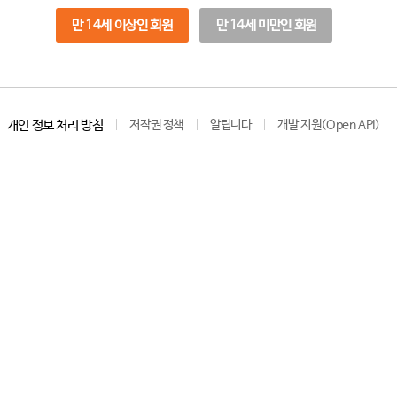
만 14세 이상인 회원
만 14세 미만인 회원
개인 정보 처리 방침
저작권 정책
알립니다
개발 지원(Open API)