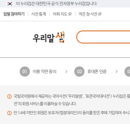
이 누리집은 대한민국 공식 전자정부 누리집입니다.
집필 참여하기
사전 통계
어휘 지도
작은 창 사전
이용 약관 동의
휴대폰 인증
01
02
0
국립국어원에서 제공하는 국어사전(‘우리말샘’, ‘표준국어대사전’) 누리집은 통
전’의 회원 서비스를 이용하실 수 있습니다.
만 14세 미만인 회원은 보호자(법정대리인)의 동의를 받은 후에 가입하여 주시