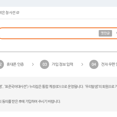
작은 창 사전
옛한글
휴대폰 인증
가입 정보 입력
전자 우편 
2
03
04
 ‘표준국어대사전’) 누리집은 통합 계정(ID)으로 운영됩니다. ‘우리말샘’의 회원으로 
의 동의를 받은 후에 가입하여 주시기 바랍니다.