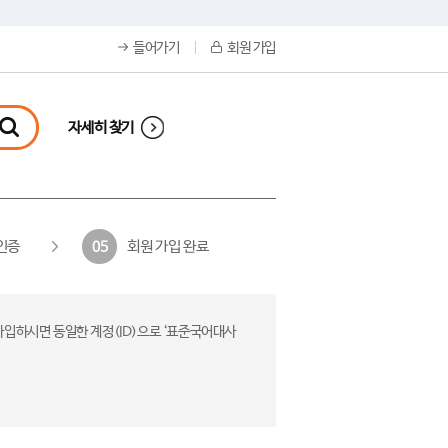
들어가기
회원 가입
자세히 찾기
인증
회원 가입 완료
05
가입하시면 동일한 계정(ID)으로 ‘표준국어대사