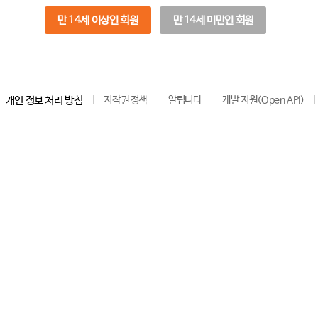
만 14세 이상인 회원
만 14세 미만인 회원
개인 정보 처리 방침
저작권 정책
알립니다
개발 지원(Open API)