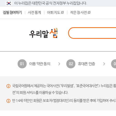
이 누리집은 대한민국 공식 전자정부 누리집입니다.
집필 참여하기
사전 통계
어휘 지도
작은 창 사전
이용 약관 동의
휴대폰 인증
01
02
0
국립국어원에서 제공하는 국어사전(‘우리말샘’, ‘표준국어대사전’) 누리집은 통
전’의 회원 서비스를 이용하실 수 있습니다.
만 14세 미만인 회원은 보호자(법정대리인)의 동의를 받은 후에 가입하여 주시