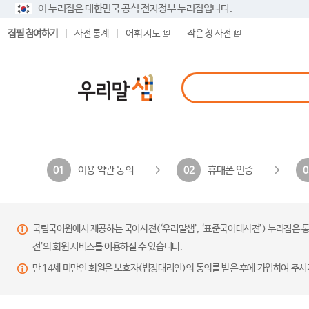
이 누리집은 대한민국 공식 전자정부 누리집입니다.
집필 참여하기
사전 통계
어휘 지도
작은 창 사전
이용 약관 동의
휴대폰 인증
01
02
0
국립국어원에서 제공하는 국어사전(‘우리말샘’, ‘표준국어대사전’) 누리집은 통
전’의 회원 서비스를 이용하실 수 있습니다.
만 14세 미만인 회원은 보호자(법정대리인)의 동의를 받은 후에 가입하여 주시