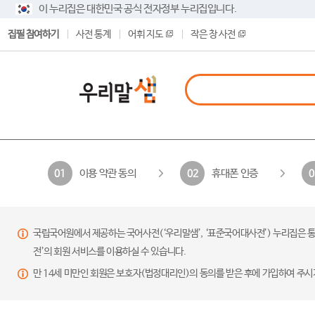
이 누리집은 대한민국 공식 전자정부 누리집입니다.
집필 참여하기
사전 통계
어휘 지도
작은 창 사전
이용 약관 동의
휴대폰 인증
01
02
0
국립국어원에서 제공하는 국어사전(‘우리말샘’, ‘표준국어대사전’) 누리집은 통
전’의 회원 서비스를 이용하실 수 있습니다.
만 14세 미만인 회원은 보호자(법정대리인)의 동의를 받은 후에 가입하여 주시