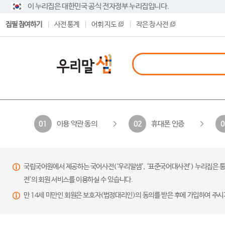
이 누리집은 대한민국 공식 전자정부 누리집입니다.
집필 참여하기
사전 통계
어휘 지도
작은 창 사전
이용 약관 동의
휴대폰 인증
01
02
0
국립국어원에서 제공하는 국어사전(‘우리말샘’, ‘표준국어대사전’) 누리집은 통
전’의 회원 서비스를 이용하실 수 있습니다.
만 14세 미만인 회원은 보호자(법정대리인)의 동의를 받은 후에 가입하여 주시