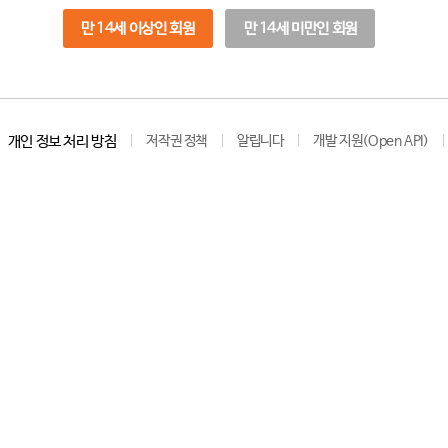
만 14세 이상인 회원
만 14세 미만인 회원
개인 정보 처리 방침
저작권 정책
알립니다
개발 지원(Open API)