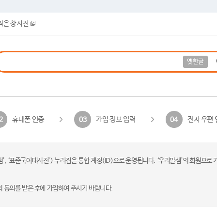
작은 창 사전
옛한글
휴대폰 인증
가입 정보 입력
전자 우편 
2
03
04
 ‘표준국어대사전’) 누리집은 통합 계정(ID)으로 운영됩니다. ‘우리말샘’의 회원으로 
의 동의를 받은 후에 가입하여 주시기 바랍니다.