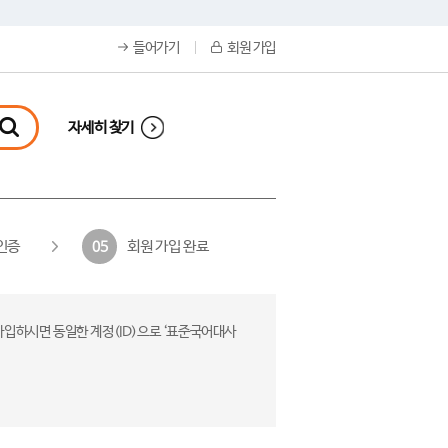
들어가기
회원 가입
자세히 찾기
인증
회원 가입 완료
05
가입하시면 동일한 계정(ID)으로 ‘표준국어대사