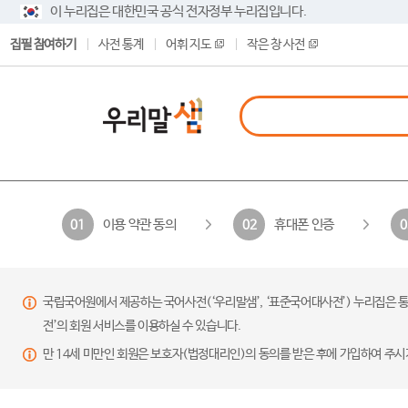
이 누리집은 대한민국 공식 전자정부 누리집입니다.
집필 참여하기
사전 통계
어휘 지도
작은 창 사전
이용 약관 동의
휴대폰 인증
01
02
0
국립국어원에서 제공하는 국어사전(‘우리말샘’, ‘표준국어대사전’) 누리집은 통
전’의 회원 서비스를 이용하실 수 있습니다.
만 14세 미만인 회원은 보호자(법정대리인)의 동의를 받은 후에 가입하여 주시