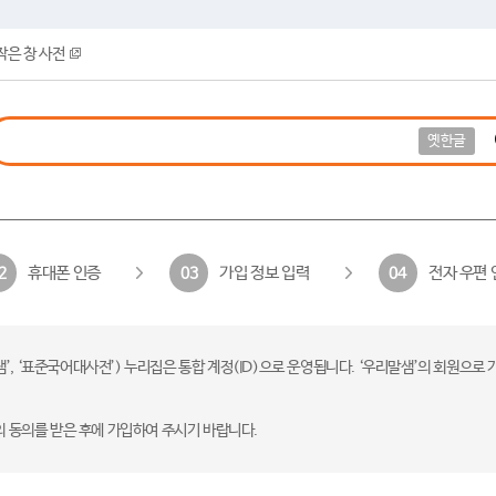
작은 창 사전
옛한글
휴대폰 인증
가입 정보 입력
전자 우편 
2
03
04
 ‘표준국어대사전’) 누리집은 통합 계정(ID)으로 운영됩니다. ‘우리말샘’의 회원으로 
의 동의를 받은 후에 가입하여 주시기 바랍니다.