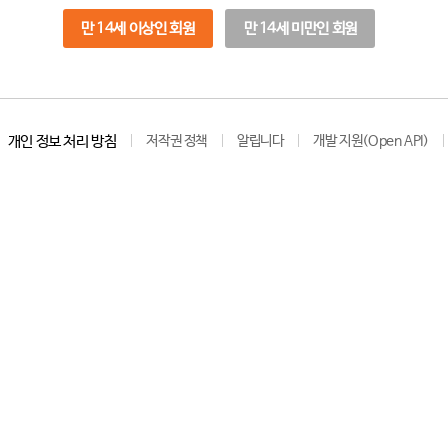
만 14세 이상인 회원
만 14세 미만인 회원
개인 정보 처리 방침
저작권 정책
알립니다
개발 지원(Open API)