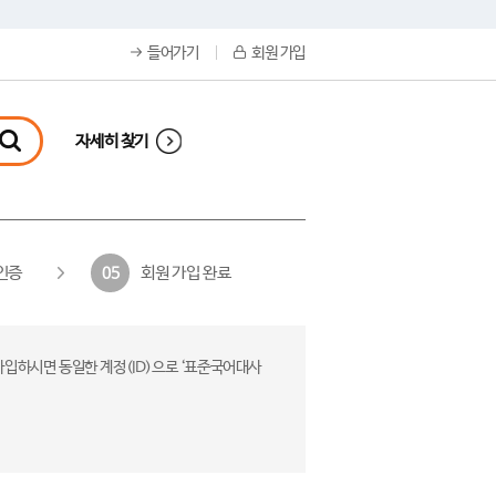
들어가기
회원 가입
자세히 찾기
인증
회원 가입 완료
05
가입하시면 동일한 계정(ID)으로 ‘표준국어대사