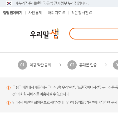
이 누리집은 대한민국 공식 전자정부 누리집입니다.
집필 참여하기
사전 통계
어휘 지도
작은 창 사전
이용 약관 동의
휴대폰 인증
01
02
0
국립국어원에서 제공하는 국어사전(‘우리말샘’, ‘표준국어대사전’) 누리집은 통
전’의 회원 서비스를 이용하실 수 있습니다.
만 14세 미만인 회원은 보호자(법정대리인)의 동의를 받은 후에 가입하여 주시