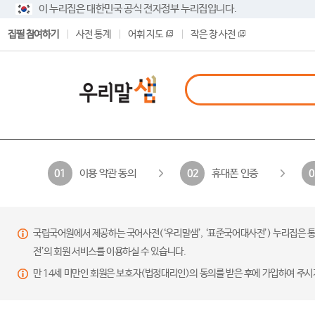
이 누리집은 대한민국 공식 전자정부 누리집입니다.
집필 참여하기
사전 통계
어휘 지도
작은 창 사전
이용 약관 동의
휴대폰 인증
01
02
0
국립국어원에서 제공하는 국어사전(‘우리말샘’, ‘표준국어대사전’) 누리집은 통
전’의 회원 서비스를 이용하실 수 있습니다.
만 14세 미만인 회원은 보호자(법정대리인)의 동의를 받은 후에 가입하여 주시