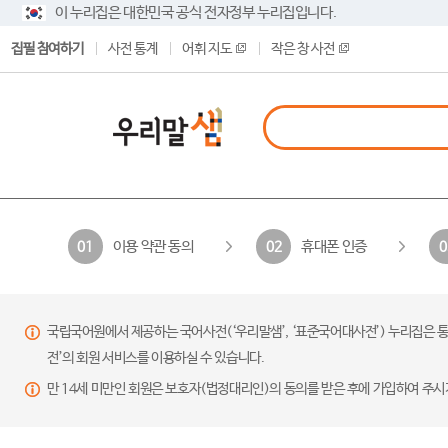
이 누리집은 대한민국 공식 전자정부 누리집입니다.
집필 참여하기
사전 통계
어휘 지도
작은 창 사전
이용 약관 동의
휴대폰 인증
01
02
0
국립국어원에서 제공하는 국어사전(‘우리말샘’, ‘표준국어대사전’) 누리집은 통
전’의 회원 서비스를 이용하실 수 있습니다.
만 14세 미만인 회원은 보호자(법정대리인)의 동의를 받은 후에 가입하여 주시