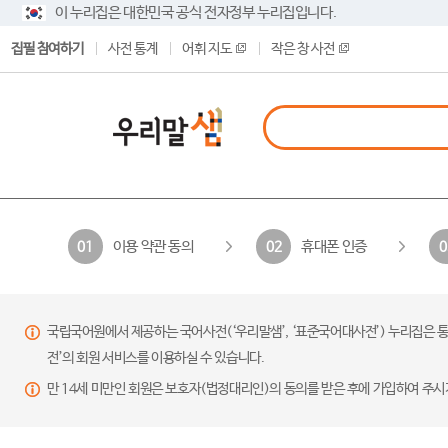
이 누리집은 대한민국 공식 전자정부 누리집입니다.
집필 참여하기
사전 통계
어휘 지도
작은 창 사전
이용 약관 동의
휴대폰 인증
01
02
0
국립국어원에서 제공하는 국어사전(‘우리말샘’, ‘표준국어대사전’) 누리집은 통
전’의 회원 서비스를 이용하실 수 있습니다.
만 14세 미만인 회원은 보호자(법정대리인)의 동의를 받은 후에 가입하여 주시